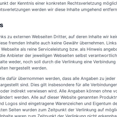
unkt der Kenntnis einer konkreten Rechtsverletzung mögli
tsverletzungen werden wir diese Inhalte umgehend entfern
s
ks zu externen Webseiten Dritter, auf deren Inhalte wir kei
iese fremden Inhalte auch keine Gewähr übernehmen. Links 
Webseite als reine Serviceleistung bzw. als Hinweis angebot
 die Anbieter der jeweiligen Webseiten selbst verantwortlic
inhalte weder, noch soll durch die Verlinkung eine Verbindu
lten hergestellt werden.
ie dafür übernommen werden, dass alle Angaben zu jeder Ze
 dargestellt sind. Dies gilt insbesondere für alle Verbindung
t oder indirekt verwiesen wird. Alle Angaben können ohne 
eändert werden. Alle auf dieser Website genannten Produkt
d Logos sind eingetragene Warenzeichen und Eigentum der
nkten Seiten wurden zum Zeitpunkt der Verlinkung auf mögl
 Inhalte waren zum Zeitpunkt der Verlinkung nicht erkennba