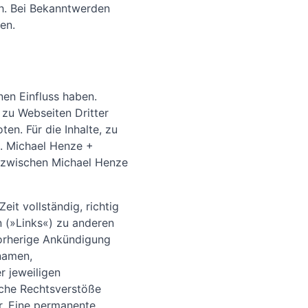
ch. Bei Bekanntwerden
en.
nen Einfluss haben.
zu Webseiten Dritter
en. Für die Inhalte, zu
h. Michael Henze +
ng zwischen Michael Henze
it vollständig, richtig
en (»Links«) zu anderen
vorherige Ankündigung
namen,
 jeweiligen
iche Rechtsverstöße
r. Eine permanente